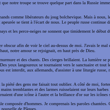
ant que notre troupe se trouve quelque part dans la Russie imm
emands comme libérateurs du joug bolchevique. Mais à nous, les 
 apeurée se tient à l'écart de nous. Le peuple russe continue 
u pays et les perce-neiges ne sonnent que timidement le début d
tier obscur afin de voir le ciel au-dessus de moi. J'avais le mal
n haut, notre amour se rejoignait, en haut près de Dieu.
 murmure et des chants. Des cierges brillaient. La lumière se
. Des yeux langoureux se tournaient vers le sanctuaire et tout
s est interdit, aux allemands, d'assister à une liturgie russe, m
t la piété des gens me faisait tout oublier. A côté de moi, fort
ains tremblantes et des larmes ruisselaient sur leurs barbes h
naient d'une icône à l'autre et la brillance d'or sur les icônes 
rale composée d'hommes. Je comprenais les paroles chantées. 
la nouvelle de Pâques.