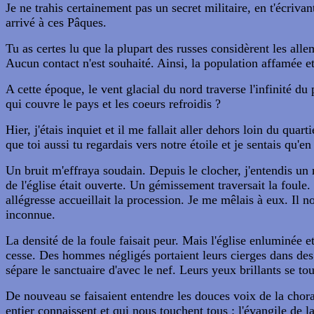
Je ne trahis certainement pas un secret militaire, en t'écriv
arrivé à ces Pâques.
Tu as certes lu que la plupart des russes considèrent les all
Aucun contact n'est souhaité. Ainsi, la population affamée et
A cette époque, le vent glacial du nord traverse l'infinité d
qui couvre le pays et les coeurs refroidis ?
Hier, j'étais inquiet et il me fallait aller dehors loin du quar
que toi aussi tu regardais vers notre étoile et je sentais qu'e
Un bruit m'effraya soudain. Depuis le clocher, j'entendis un
de l'église était ouverte. Un gémissement traversait la foule
allégresse accueillait la procession. Je me mêlais à eux. Il nou
inconnue.
La densité de la foule faisait peur. Mais l'église enluminée e
cesse. Des hommes négligés portaient leurs cierges dans des m
sépare le sanctuaire d'avec le nef. Leurs yeux brillants se tour
De nouveau se faisaient entendre les douces voix de la cho
entier connaissent et qui nous touchent tous : l'évangile de 