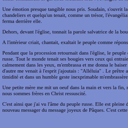
Une émotion presque tangible nous pris. Soudain, s'ouvrit la 
chandeliers et quelqu'un tenait, comme un trésor, l'évangéliai
ferma derrière elle.
Dehors, devant l'église, tonnait la parole salvatrice de la bou
A l'intérieur criait, chantait, exaltait le peuple comme répons
Pendant que la procession retournait dans l'église, le peupl
russe. Tout le monde tenait ses bougies vers ceux qui entraien
calmement dans les yeux, m'embrassa et me donna le baiser fra
d'autre me venait à l'esprit j'ajoutais : "Alléluia" . Le prêtr
timidité et dans un humble geste inexprimable m'embrassèrent
Une petite mère me mit un oeuf dans la main et vers la fin,
nous sommes frères en Christ ressuscité.
C'est ainsi que j'ai vu l'âme du peuple russe. Elle est plein
nouveau messager du message joyeux de Pâques. C'est cette 