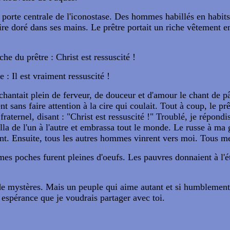
porte centrale de l'iconostase. Des hommes habillés en habits s
re doré dans ses mains. Le prêtre portait un riche vêtement en b
che du prêtre : Christ est ressuscité !
e : Il est vraiment ressuscité !
e chantait plein de ferveur, de douceur et d'amour le chant de
t sans faire attention à la cire qui coulait. Tout à coup, le pr
ternel, disant : "Christ est ressuscité !" Troublé, je répondis
e alla de l'un à l'autre et embrassa tout le monde. Le russe à m
. Ensuite, tous les autres hommes vinrent vers moi. Tous me s
 mes poches furent pleines d'oeufs. Les pauvres donnaient à l
e de mystères. Mais un peuple qui aime autant et si humblement
espérance que je voudrais partager avec toi.